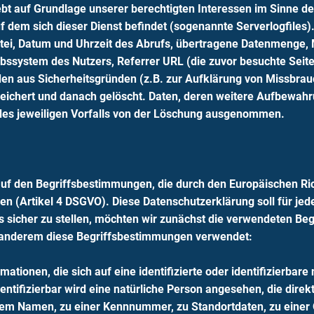
ebt auf Grundlage unserer berechtigten Interessen im Sinne des
uf dem sich dieser Dienst befindet (sogenannte Serverlogfiles
ei, Datum und Uhrzeit des Abrufs, übertragene Datenmenge, 
ebssystem des Nutzers, Referrer URL (die zuvor besuchte Seit
den aus Sicherheitsgründen (z.B. zur Aufklärung von Missbra
eichert und danach gelöscht. Daten, deren weitere Aufbewah
g des jeweiligen Vorfalls von der Löschung ausgenommen.
auf den Begriffsbestimmungen, die durch den Europäischen Ri
n (Artikel 4 DSGVO). Diese Datenschutzerklärung soll für jede
s sicher zu stellen, möchten wir zunächst die verwendeten Begri
 anderem diese Begriffsbestimmungen verwendet:
ationen, die sich auf eine identifizierte oder identifizierbar
entifizierbar wird eine natürliche Person angesehen, die direkt
em Namen, zu einer Kennnummer, zu Standortdaten, zu einer