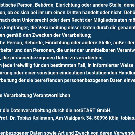
ristische Person, Behörde, Einrichtung oder andere Stelle, d
, ob es sich bei ihr um einen Dritten handelt oder nicht. Be
nach dem Unionsrecht oder dem Recht der Mitgliedstaaten m
als Empfänger; die Verarbeitung dieser Daten durch die genann
ten gemäß den Zwecken der Verarbeitung;
ische Person, Behörde, Einrichtung oder andere Stelle, außer d
beiter und den Personen, die unter der unmittelbaren Verant
d, die personenbezogenen Daten zu verarbeiten;
n jede freiwillig für den bestimmten Fall, in informierter We
ärung oder einer sonstigen eindeutigen bestätigenden Handlun
rarbeitung der sie betreffenden personenbezogenen Daten einve
e Verarbeitung Verantwortlichen
ür die Datenverarbeitung durch die netSTART GmbH.
of. Dr. Tobias Kollmann, Am Waldpark 34, 50996 Köln, tobias.
nenbezogener Daten sowie Art und Zweck von deren Verwend