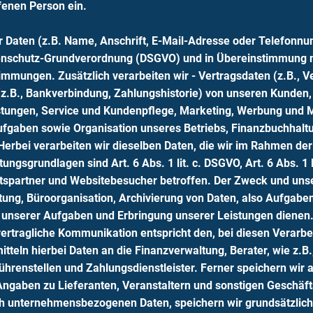
ffenen Person ein.
 Daten (z.B. Name, Anschrift, E-Mail-Adresse oder Telefonnu
atenschutz-Grundverordnung (DSGVO) und in Übereinstimmung m
mmungen. Zusätzlich verarbeiten wir - Vertragsdaten (z.B., V
z.B., Bankverbindung, Zahlungshistorie) von unseren Kunden,
stungen, Service und Kundenpflege, Marketing, Werbung und M
gaben sowie Organisation unseres Betriebs, Finanzbuchhaltu
. Herbei verarbeiten wir dieselben Daten, die wir im Rahmen de
ungsgrundlagen sind Art. 6 Abs. 1 lit. c. DSGVO, Art. 6 Abs. 1 
tspartner und Websitebesucher betroffen. Der Zweck und unser
tung, Büroorganisation, Archivierung von Daten, also Aufgabe
unserer Aufgaben und Erbringung unserer Leistungen dienen. 
vertragliche Kommunikation entspricht den, bei diesen Verarb
teln hierbei Daten an die Finanzverwaltung, Berater, wie z.B.
ührenstellen und Zahlungsdienstleister. Ferner speichern wir 
 Angaben zu Lieferanten, Veranstaltern und sonstigen Geschäft
h unternehmensbezogenen Daten, speichern wir grundsätzlich