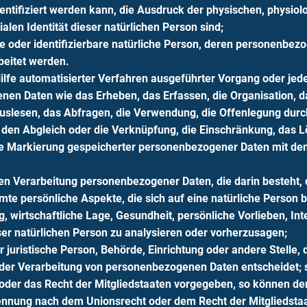
ifiziert werden kann, die Ausdruck der physischen, physiolo
ialen Identität dieser natürlichen Person sind;
rte oder identifizierbare natürliche Person, deren personenbe
beitet werden.
Hilfe automatisierter Verfahren ausgeführter Vorgang oder je
 Daten wie das Erheben, das Erfassen, die Organisation, da
slesen, das Abfragen, die Verwendung, die Offenlegung durch
, den Abgleich oder die Verknüpfung, die Einschränkung, das L
e Markierung gespeicherter personenbezogener Daten mit dem 
erten Verarbeitung personenbezogener Daten, die darin besteh
e persönliche Aspekte, die sich auf eine natürliche Person 
, wirtschaftliche Lage, Gesundheit, persönliche Vorlieben, Int
ser natürlichen Person zu analysieren oder vorherzusagen;
r juristische Person, Behörde, Einrichtung oder andere Stelle,
der Verarbeitung von personenbezogenen Daten entscheidet; s
oder das Recht der Mitgliedstaaten vorgegeben, so können de
nennung nach dem Unionsrecht oder dem Recht der Mitgliedst